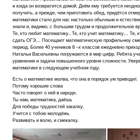
и когда он возвратится домой. Днём ему требуется неодно
получить, а прежде, чем приготовить обед, придётся отме
математики стало для нас настолько обычным и естествен
знали и, видимо, с большим трудом и продолжительное в
Те, кто любит математику.. Те, кто учит математику… Те, 
сдать ОГЭ… Посещают математическую профильнюу см
период. Более 40 учеников 8 –х классов ежедневно прихо
Натальи Васильевны погружаются в мир цифр. Ребята уча
уравнения и задачи повышенного уровня сложности. Увере
математике в следующем учебном году.
Есть о математике молва, что она в порядок ум приводит.
Потому хорошие слова
Часто говорят о ней в народе.
Ты нам, математика, даёшь
Для победы трудностей закалку,
Учится с тобою молодёжь
Развивать и волю, и смекалку.