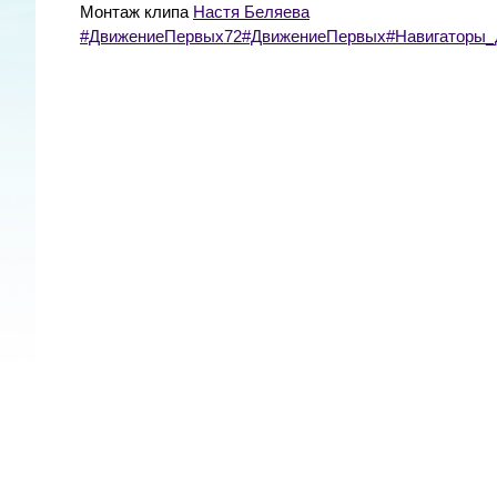
Монтаж клипа
Настя Беляева
#ДвижениеПервых72
#ДвижениеПервых
#Навигаторы_