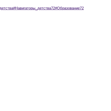
детства
#Навигаторы_детства72
#Образование72