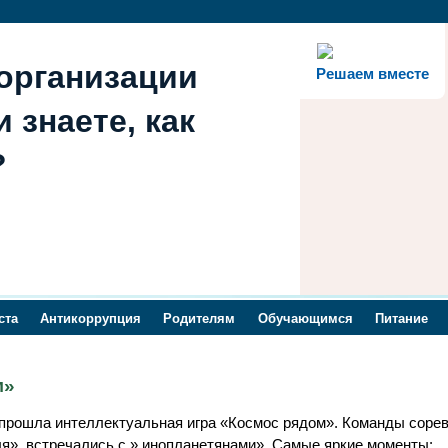
организации
Решаем вместе
 знаете, как
?
ста
Антикоррупция
Родителям
Обучающимся
Питание
м»
х прошла интеллектуальная игра «Космос рядом». Команды соре
ля» ,встречались с » инопланетянами». Самые яркие моменты: