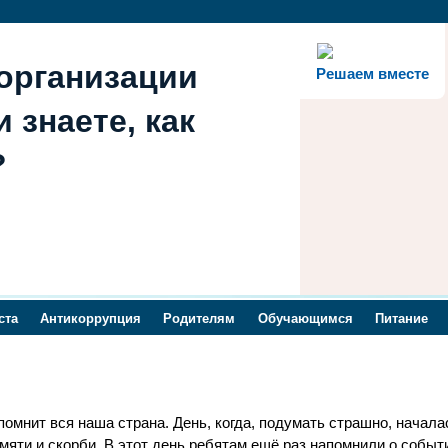
организации
Решаем вместе
 знаете, как
?
ста
Антикоррупция
Родителям
Обучающимся
Питание
омнит вся наша страна. День, когда, подумать страшно, начала
яти и скорби. В этот день ребятам ещё раз напомнили о событ