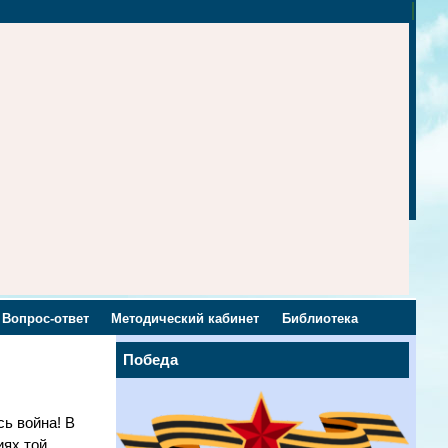
Вопрос-ответ
Методический кабинет
Библиотека
Победа
сь война! В
иях той