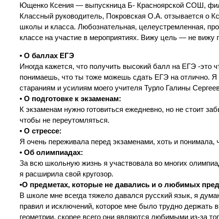
Ющенко Ксения — выпускница Б- Красноярской СОШ, фи
Классный руководитель, Покровская О.А. отзывается о К
школы и класса. Любознательная, целеустремленная, про
классе на участие в мероприятиях. Вижу цель — не вижу п
• О баллах ЕГЭ
Иногда кажется, что получить высокий балл на ЕГЭ -это ч
понимаешь, что ты тоже можешь сдать ЕГЭ на отлично. Я 
стараниям и усилиям моего учителя Турло Галины Сергее
• О подготовке к экзаменам:
К экзаменам нужно готовиться ежедневно, но не стоит за
чтобы не переутомляться.
• О стрессе:
Я очень переживала перед экзаменами, хоть и понимала, 
• Об олимпиадах:
За всю школьную жизнь я участвовала во многих олимпиад
я расширила свой кругозор.
•О предметах, которые не давались и о любимых пред
В школе мне всегда тяжело давался русский язык, я думаю
правил и исключений, которое мне было трудно держать 
геометрии, скорее всего они являются любимыми из-за тог