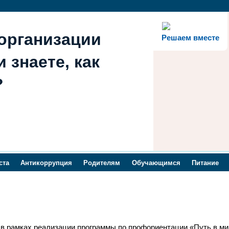
организации
Решаем вместе
 знаете, как
?
ста
Антикоррупция
Родителям
Обучающимся
Питание
 в рамках реализации программы по профориентации «Путь в ми