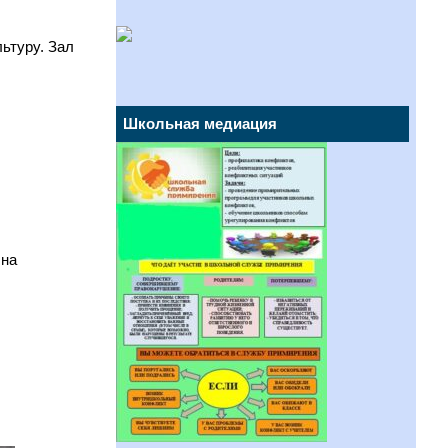
ьтуру. Зал
Школьная медиация
 на