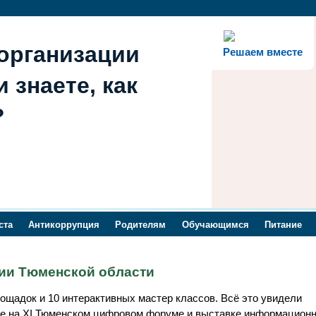
организации
Решаем вместе
 знаете, как
?
ста
Антикоррупция
Родителям
Обучающимся
Питание
рии Тюменской области
ощадок и 10 интерактивных мастер классов. Всё это увидели
ке на XI Тюменском цифровом форуме и выставке информацион