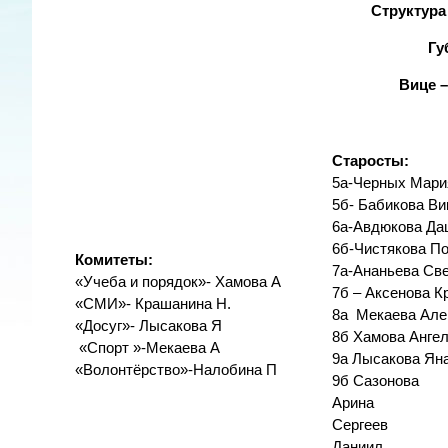
Структура
Гу
Вице –
Ста
5а-Черных Мари
5б- Бабикова Ви
6а-Авдюкова Да
6б-Чистякова П
Комитеты:
7а-Ананьева Св
«Учеба и порядок»- Хамова А
7б – Аксенова К
«СМИ»- Крашанина Н.
8а Мекаева Але
«Досуг»- Лысакова Я
8б Хамова Анге
«Спорт »-Мекаева А
9а Лысакова Ян
«Волонтёрство»-Налобина П
9б Сазонова
Ари
Сергеев
Дан