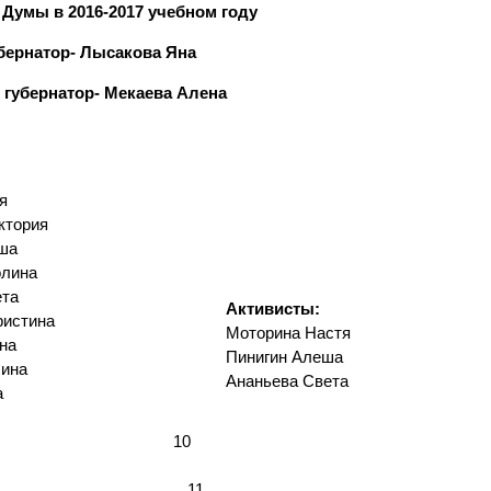
 Думы в 2016-2017 учебном году
бернатор- Лысакова Яна
 губернатор- Мекаева Алена
росты:
я
ктория
ша
олина
ета
Активисты:
ристина
Моторина Настя
на
Пинигин Алеша
лина
Ананьева Света
а
на 10
иил 11