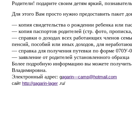
Родители! подарите своим детям яркий, познавател
Для этого Вам просто нужно предоставить пакет до
— копия свидетельства о рождении ребенка или па
— копия паспортов родителей (стр. фото, прописка
— справки о доходах всех работающих членов семь
пенсий, пособий или иных доходов, для неработаю
— справка для получения путевки по форме 070У-
— заявление от родителей установленного образца
Более подробную информацию вы можете получить у 
Владимировна.
Электронный адрес:
g
agarin
—
camp
@
hotmail
.
com
сайт
http://gagarin-lager
.ru/