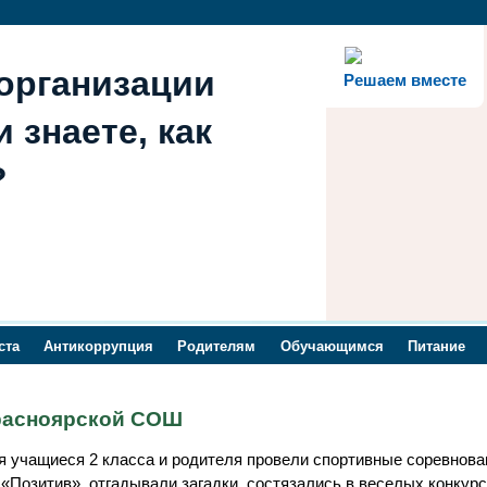
организации
Решаем вместе
 знаете, как
?
ста
Антикоррупция
Родителям
Обучающимся
Питание
красноярской СОШ
ря учащиеся 2 класса и родителя провели спортивные соревнова
и «Позитив» отгадывали загадки, состязались в веселых конкур