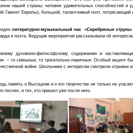
изни нашей страны; человек удивительных способностей и у
ий Гамлет Европы), большой, талантливый поэт, потрясающий
веден
литературно-музыкальный час «Серебряные струны
арда и поэта. Ведущие мероприятия рассказывали об интересн
 своему духовоно-философскому содержанию и заставляющ
сни – то смешные, то трогательно-лиричные. Особый акцент б
чественной войне. Школьники с интересом смотрели отрывки 
ь память о Высоцком и о его творчестве не только не угасает,
го песнях, и тех, кто пришел уже после него.