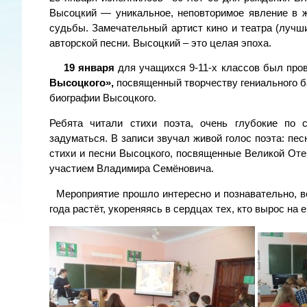
Высоцкий — уникальное, неповторимое явление в ж
судьбы. Замечательный артист кино и театра (лучш
авторской песни. Высоцкий – это целая эпоха.
19 января
для учащихся 9-11-х классов был про
Высоцкого»,
посвященный творчеству гениального б
биографии Высоцкого.
Ребята читали стихи поэта, очень глубокие по
задуматься. В записи звучал живой голос поэта: пе
стихи и песни Высоцкого, посвященные Великой Оте
участием Владимира Семёновича.
Мероприятие прошло интересно и познавательно, вед
года растёт, укореняясь в сердцах тех, кто вырос на е