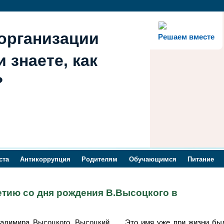
организации
Решаем вместе
 знаете, как
?
ста
Антикоррупция
Родителям
Обучающимся
Питание
етию со дня рождения В.Высоцкого в
ладимира Высоцкого. Высоцкий…. Это имя уже при жизни был