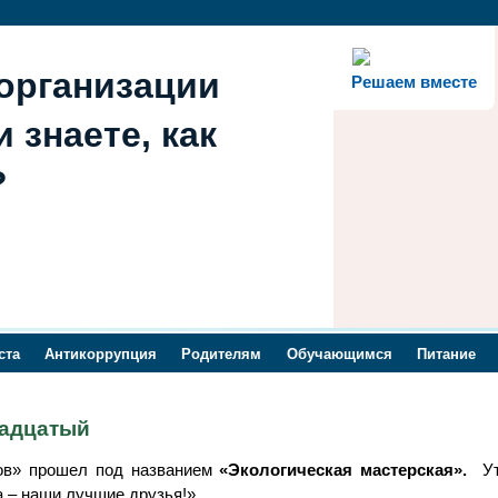
организации
Решаем вместе
 знаете, как
?
ста
Антикоррупция
Родителям
Обучающимся
Питание
надцатый
ов» прошел под названием
«Экологическая мастерская».
У
 – наши лучшие друзья!».