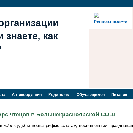
организации
Решаем вместе
 знаете, как
?
ста
Антикоррупция
Родителям
Обучающимся
Питание
урс чтецов в Большекрасноярской СОШ
в «Их судьбы война рифмовала…», посвящённый празднован