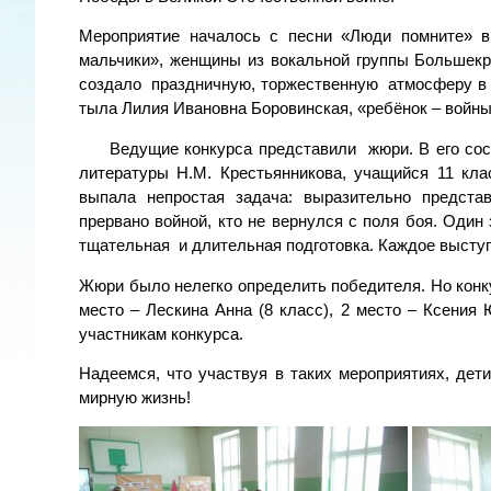
Мероприятие началось с песни «Люди помните» в 
мальчики», женщины из вокальной группы Большек
создало праздничную, торжественную атмосферу в 
тыла Лилия Ивановна Боровинская, «ребёнок – войн
Ведущие конкурса представили жюри. В его соста
литературы Н.М. Крестьянникова, учащийся 11 кла
выпала непростая задача: выразительно предста
прервано войной, кто не вернулся с поля боя. Оди
тщательная и длительная подготовка. Каждое выст
Жюри было нелегко определить победителя. Но конк
место – Лескина Анна (8 класс), 2 место – Ксения 
участникам конкурса.
Надеемся, что участвуя в таких мероприятиях, дети
мирную жизнь!