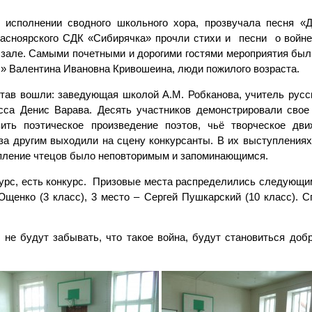
исполнении сводного школьного хора, прозвучала песня «Д
расноярского СДК «Сибирячка» прочли стихи и песни о войн
зале. Самыми почетными и дорогими гостями мероприятия был
ы» Валентина Ивановна Кривошеина, люди пожилого возраста.
в вошли: заведующая школой А.М. Робканова, учитель русск
сса Денис Варава. Десять участников демонстрировали свое
вить поэтическое произведение поэтов, чьё творческое дв
н за другим выходили на сцену конкурсанты. В их выступлени
упление чтецов было неповторимым и запоминающимся.
урс, есть конкурс. Призовые места распределились следующи
Ющенко (3 класс), 3 место – Сергей Пушкарский (10 класс). 
 не будут забывать, что такое война, будут становиться доб