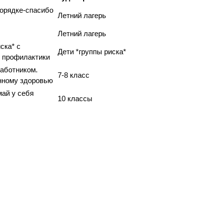
порядке-спасибо
Летний лагерь
Летний лагерь
ска* с
Дети *группы риска*
 профилактики
аботником.
7-8 класс
нному здоровью
ай у себя
10 классы