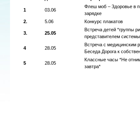
Флеш моб – Здоровье в 
1
03.06
зарядке
2.
5.06
Конкурс плакатов
Встреча детей *группы ри
3.
25.05
представителем системы
Встреча с медицинским р
4
28.05
Беседа Дорога к собстве
Классные часы *Не отним
5
28.05
завтра*