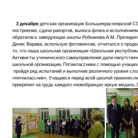
3 декабря
детская организация Большекрасноярской СО
построения, сдачи рапортов, выноса флага и исполнение
обратилась заведующая школы Робканова А.М. Президен
Денис Варава, использую фотомонтаж, отчитался о прод
то, что наша школьная организация «Школьная республик
Активисты ученического самоуправления дали напутствен
школьной организации. Пятиклассники с помощью учащихс
пройдя ряд испытаний и выполнив различного уровня слож
«пятиклассник». Учащиеся перед всей школой произнесли
прикрепил на грудь каждого «новобранца» яркую медаль.З