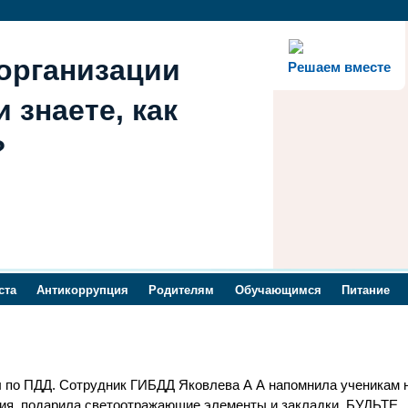
организации
Решаем вместе
 знаете, как
?
ста
Антикоррупция
Родителям
Обучающимся
Питание
по ПДД. Сотрудник ГИБДД Яковлева А А напомнила ученикам 
ия, подарила светоотражающие элементы и закладки. БУДЬТЕ